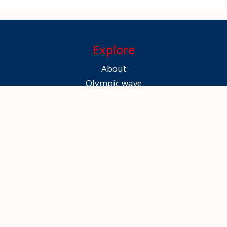
Explore
About
Olympic wave
Awardees
Gallery
Contact
Copyright © 2026 Thrissur District Olympic Association