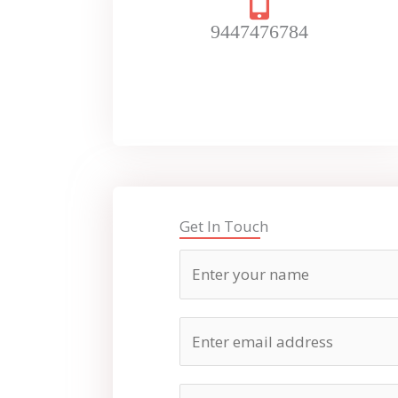
9447476784
Get In Touch
N
a
m
E
e
m
*
a
P