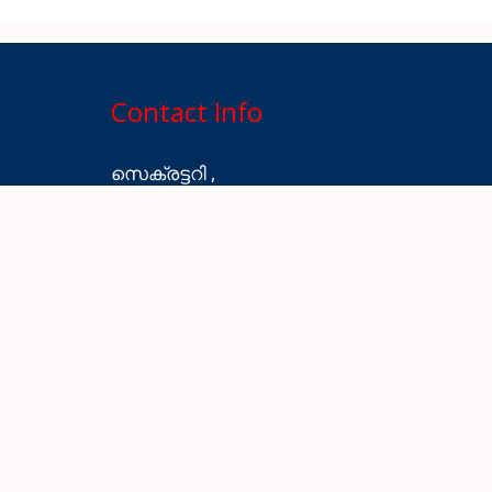
Contact Info
സെക്രട്ടറി ,
ഒളിമ്പിക് ഭവൻ
അക്വാട്ടിക് കോംപ്ലക്സ്,
തിരുവമ്പാടി പി ഓ തൃശ്ശൂർ
Ph: 9447476784